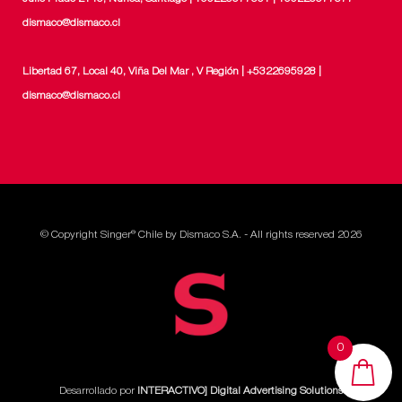
dismaco@dismaco.cl
Libertad 67, Local 40, Viña Del Mar , V Región | +5322695928 |
dismaco@dismaco.cl
© Copyright Singer® Chile by Dismaco S.A. - All rights reserved 2026
0
Desarrollado por
INTERACTIVO] Digital Advertising Solutions