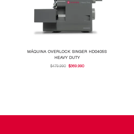
MÁQUINA OVERLOCK SINGER HD0405S
HEAVY DUTY
EL
EL
$
479.990
$
369.990
PRECIO
PRECIO
ORIGINAL
ACTUAL
ERA:
ES:
$479.990.
$369.990.