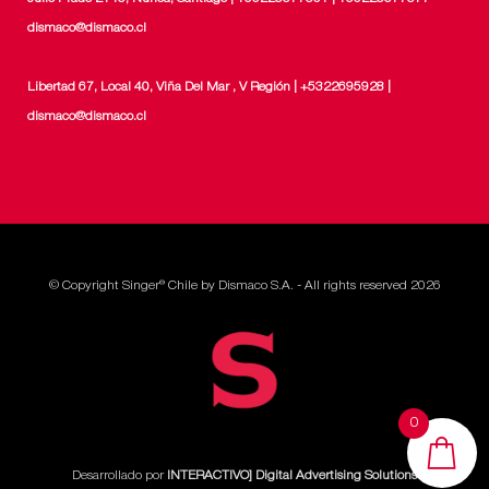
dismaco@dismaco.cl
Libertad 67, Local 40, Viña Del Mar , V Región | +5322695928 |
dismaco@dismaco.cl
© Copyright Singer® Chile by Dismaco S.A. - All rights reserved 2026
0
Desarrollado por
INTERACTIVO] Digital Advertising Solutions