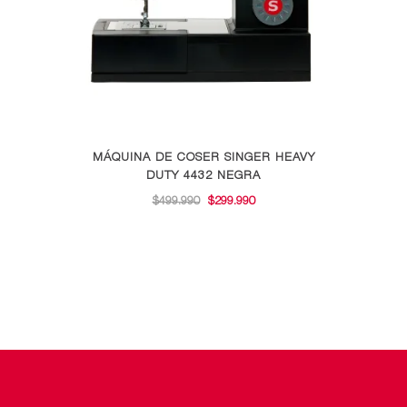
MÁQUINA DE COSER SINGER HEAVY
DUTY 4432 NEGRA
EL
EL
$
499.990
$
299.990
PRECIO
PRECIO
ORIGINAL
ACTUAL
ERA:
ES:
$499.990.
$299.990.