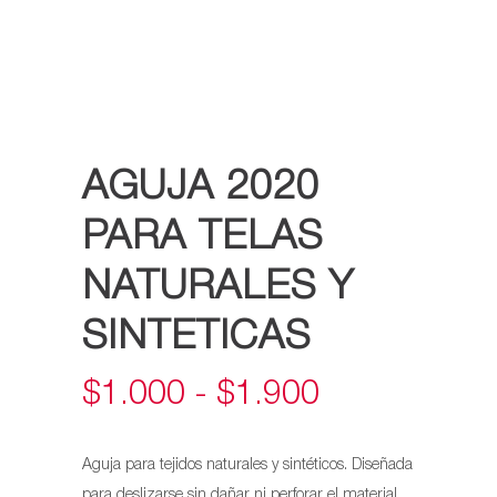
AGUJA 2020
PARA TELAS
NATURALES Y
SINTETICAS
RANGO
$
1.000
-
$
1.900
DE
Aguja para tejidos naturales y sintéticos. Diseñada
PRECIOS:
para deslizarse sin dañar ni perforar el material,