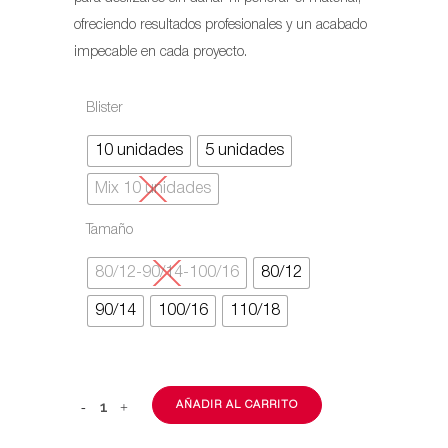
ofreciendo resultados profesionales y un acabado
DESDE
impecable en cada proyecto.
$1.000
Blister
HASTA
10 unidades
5 unidades
$1.900
Mix 10 unidades
Tamaño
80/12-90/14-100/16
80/12
90/14
100/16
110/18
AÑADIR AL CARRITO
Aguja
2020