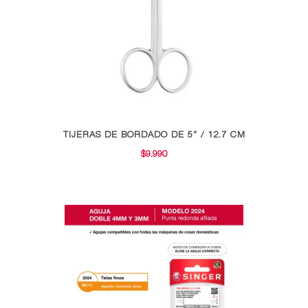
elegir
en
la
página
de
producto
TIJERAS DE BORDADO DE 5″ / 12.7 CM
$
9.990