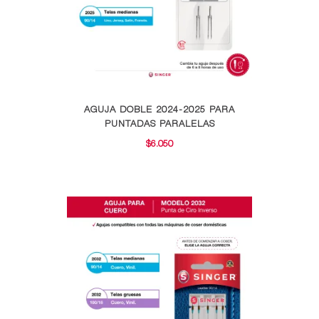
Este
AGUJA DOBLE 2024-2025 PARA
producto
PUNTADAS PARALELAS
tiene
$
6.050
múltiples
variantes.
Las
opciones
se
pueden
elegir
en
la