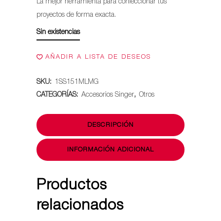
La mejor herramienta para confeccionar tus
ORIGINAL
ACTU
proyectos de forma exacta.
ERA:
ES:
Sin existencias
$419.990.
$249.
AÑADIR A LISTA DE DESEOS
SKU:
1SS151MLMG
CATEGORÍAS:
Accesorios Singer
,
Otros
DESCRIPCIÓN
INFORMACIÓN ADICIONAL
Productos
relacionados