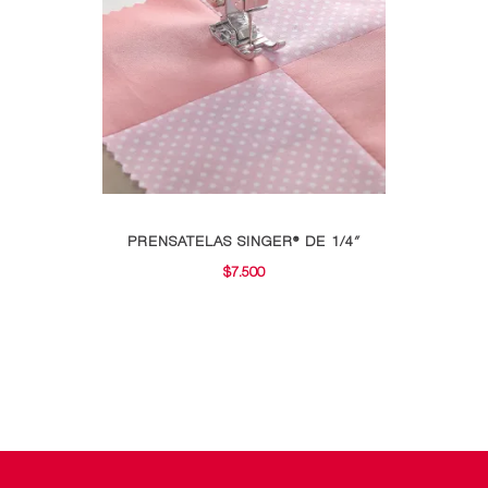
pueden
elegir
en
la
página
de
producto
PRENSATELAS SINGER® DE 1/4″
$
7.500