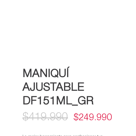
MANIQUÍ
AJUSTABLE
DF151ML_GR
$
419.990
EL
EL
$
249.990
PRECIO
PREC