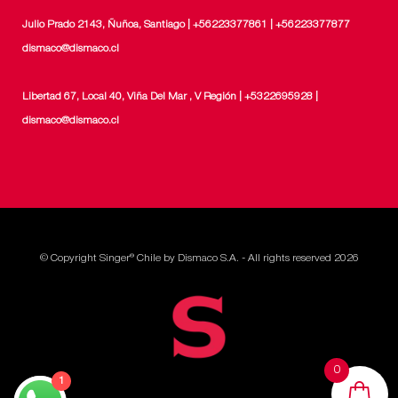
Julio Prado 2143, Ñuñoa, Santiago | +56223377861 | +56223377877
dismaco@dismaco.cl
Libertad 67, Local 40, Viña Del Mar , V Región | +5322695928 |
dismaco@dismaco.cl
© Copyright Singer® Chile by Dismaco S.A. - All rights reserved 2026
0
1