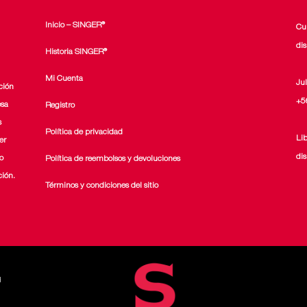
Inicio – SINGER®
Cu
di
Historia SINGER®
Mi Cuenta
Ju
ción
+5
esa
Registro
s
Política de privacidad
Li
er
di
o
Política de reembolsos y devoluciones
ción.
Términos y condiciones del sitio
d