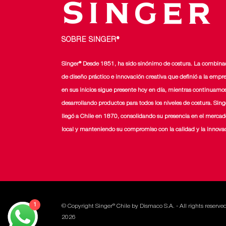
página
de
producto
SOBRE SINGER®
Singer® Desde 1851, ha sido sinónimo de costura. La combina
de diseño práctico e innovación creativa que definió a la empr
en sus inicios sigue presente hoy en día, mientras continuamo
desarrollando productos para todos los niveles de costura. Sing
llegó a Chile en 1870, consolidando su presencia en el mercad
local y manteniendo su compromiso con la calidad y la innova
1
© Copyright Singer® Chile by Dismaco S.A. - All rights reserve
2026