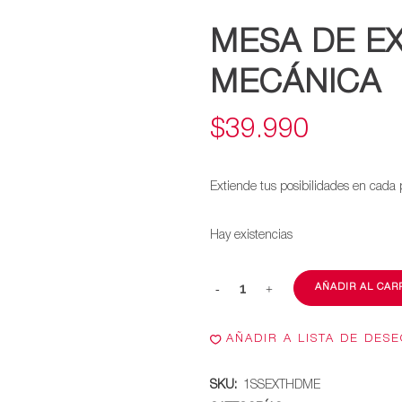
MESA DE E
MECÁNICA
$
39.990
Extiende tus posibilidades en cada 
Hay existencias
AÑADIR AL CAR
Mesa
de
AÑADIR A LISTA DE DES
extensión
SKU:
1SSEXTHDME
HD