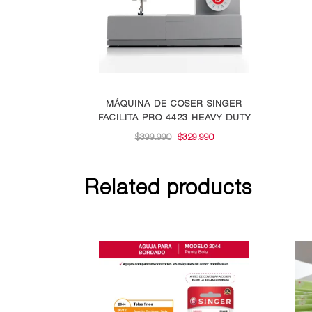
MÁQUINA DE COSER SINGER
FACILITA PRO 4423 HEAVY DUTY
EL
EL
$
399.990
$
329.990
PRECIO
PRECIO
ORIGINAL
ACTUAL
Related products
ERA:
ES:
$399.990.
$329.990.