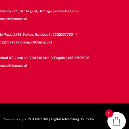
riñanca 771, San Miguel, Santiago | +56994380309 |
smaco@dismaco.cl
lio Prado 2143, Ñuñoa, Santiago | +56223377861 |
6223377877 dismaco@dismaco.cl
bertad 67, Local 40, Viña Del Mar , V Región | +5322695928 |
smaco@dismaco.cl
0
Desarrollado por
INTERACTIVO] Digital Advertising Solutions