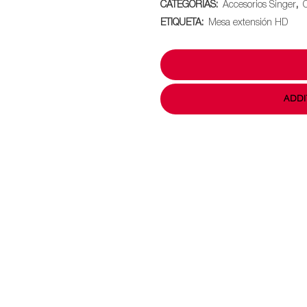
CATEGORÍAS:
Accesorios Singer
,
Mecánica
ETIQUETA:
Mesa extensión HD
quantity
ADDI