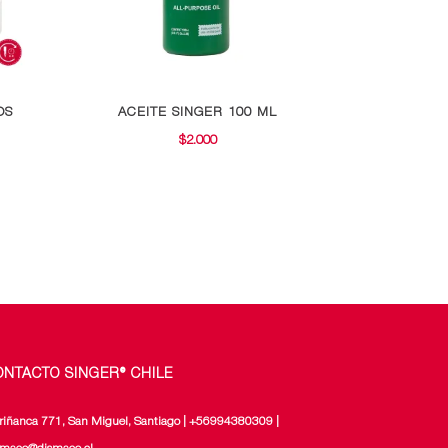
OS
ACEITE SINGER 100 ML
$
2.000
ONTACTO SINGER® CHILE
riñanca 771, San Miguel, Santiago | +56994380309 |