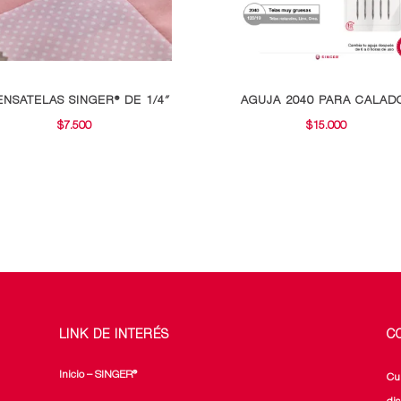
Este
ENSATELAS SINGER® DE 1/4″
AGUJA 2040 PARA CALAD
producto
$
7.500
$
15.000
tiene
múltiples
variantes.
Las
opciones
se
pueden
elegir
en
LINK DE INTERÉS
C
la
página
Inicio – SINGER®
Cu
de