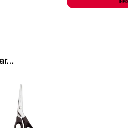
INF
r...