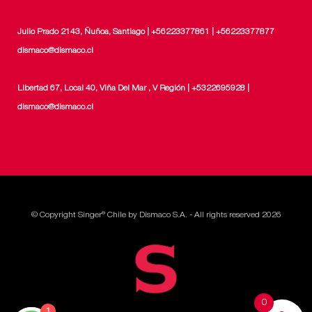
Julio Prado 2143, Ñuñoa, Santiago | +56223377861 | +56223377877
dismaco@dismaco.cl
Libertad 67, Local 40, Viña Del Mar , V Región | +5322695928 |
dismaco@dismaco.cl
© Copyright Singer® Chile by Dismaco S.A. - All rights reserved 2026
0
1