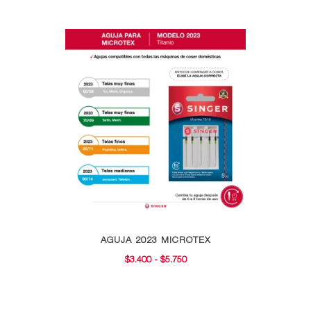
Este
AGUJA 2023 MICROTEX
producto
RANGO
$
3.400
-
$
5.750
tiene
DE
múltiples
PRECIOS:
variantes.