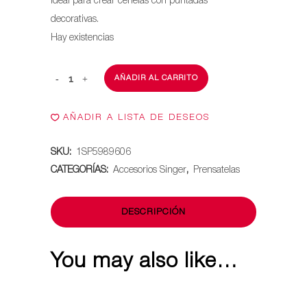
Ideal para crear cenefas con puntadas
decorativas.
Hay existencias
AÑADIR AL CARRITO
Prensatelas
para
AÑADIR A LISTA DE DESEOS
costura
SKU:
1SP5989606
paralela
CATEGORÍAS:
Accesorios Singer
,
Prensatelas
quantity
DESCRIPCIÓN
You may also like…