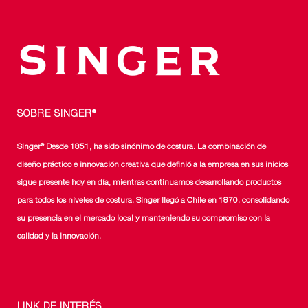
elegir
en
la
página
de
producto
SOBRE SINGER®
Singer® Desde 1851, ha sido sinónimo de costura. La combinación de
diseño práctico e innovación creativa que definió a la empresa en sus inicios
sigue presente hoy en día, mientras continuamos desarrollando productos
para todos los niveles de costura. Singer llegó a Chile en 1870, consolidando
su presencia en el mercado local y manteniendo su compromiso con la
calidad y la innovación.
LINK DE INTERÉS