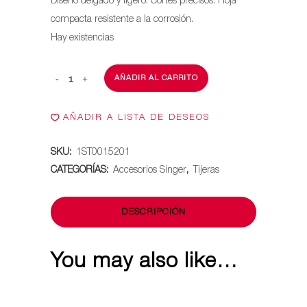
Diseño delgado y ligero. Cortes precisos. Hoja
compacta resistente a la corrosión.
Hay existencias
AÑADIR AL CARRITO
Tijeras
de
AÑADIR A LISTA DE DESEOS
bordado
SKU:
1ST0015201
de
CATEGORÍAS:
Accesorios Singer
,
Tijeras
5″
/
DESCRIPCIÓN
12.7
cm
You may also like…
quantity