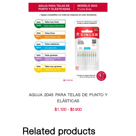
Este
AGUJA 2045 PARA TELAS DE PUNTO Y
producto
ELÁSTICAS
tiene
RANGO
$
1.100
-
$
3.900
múltiples
DE
variantes.
PRECIOS:
Related products
Las
DESDE