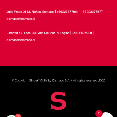
Julio Prado 2143, Ñuñoa, Santiago | +56223377861 | +56223377877
dismaco@dismaco.cl
Libertad 67, Local 40, Viña Del Mar , V Región | +5322695928 |
dismaco@dismaco.cl
© Copyright Singer® Chile by Dismaco S.A. - All rights reserved 2026
0
1