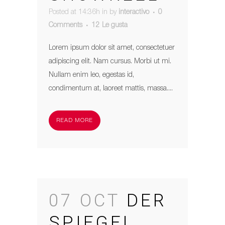
Posted at 14:36h
in
by
interactivo
0
Comments
12
Le gusta
Lorem ipsum dolor sit amet, consectetuer
adipiscing elit. Nam cursus. Morbi ut mi.
Nullam enim leo, egestas id,
condimentum at, laoreet mattis, massa....
READ MORE
07 OCT
DER
SPIEGEL