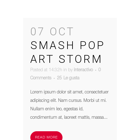
07 OCT
SMASH POP
ART STORM
Posted at 14:32h
in
by
interactivo
0
Comments
25
Le gusta
Lorem ipsum dolor sit amet, consectetuer
adipiscing elit. Nam cursus. Morbi ut mi.
Nullam enim leo, egestas id,
condimentum at, laoreet mattis, massa....
READ MORE