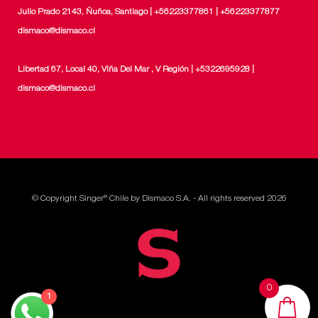
Julio Prado 2143, Ñuñoa, Santiago | +56223377861 | +56223377877
dismaco@dismaco.cl
Libertad 67, Local 40, Viña Del Mar , V Región | +5322695928 |
dismaco@dismaco.cl
© Copyright Singer® Chile by Dismaco S.A. - All rights reserved 2026
0
1