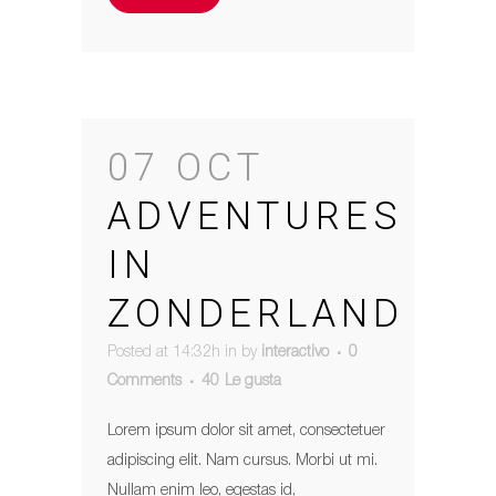
07 OCT
ADVENTURES
IN
ZONDERLAND
Posted at 14:32h
in
by
interactivo
0
Comments
40
Le gusta
Lorem ipsum dolor sit amet, consectetuer
adipiscing elit. Nam cursus. Morbi ut mi.
Nullam enim leo, egestas id,