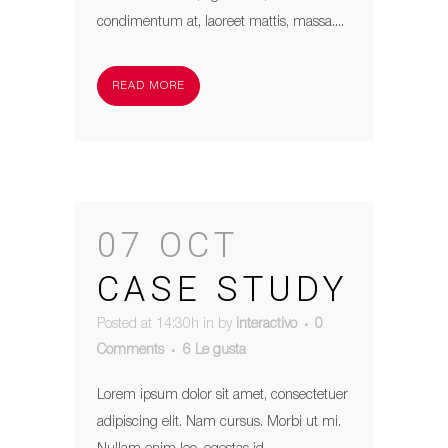
condimentum at, laoreet mattis, massa....
READ MORE
07 OCT
CASE STUDY
Posted at 14:30h
in
by
interactivo
0
Comments
6
Le gusta
Lorem ipsum dolor sit amet, consectetuer
adipiscing elit. Nam cursus. Morbi ut mi.