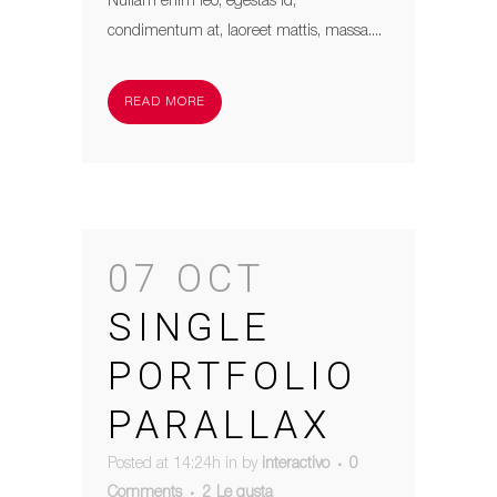
Nullam enim leo, egestas id,
condimentum at, laoreet mattis, massa....
READ MORE
07 OCT
SINGLE
PORTFOLIO
PARALLAX
Posted at 14:24h
in
by
interactivo
0
Comments
2
Le gusta