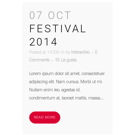
07 OCT
FESTIVAL
2014
Posted at 14:33h
in
by
interactivo
0
Comments
15
Le gusta
Lorem ipsum dolor sit amet, consectetuer
adipiscing elit. Nam cursus. Morbi ut mi.
Nullam enim leo, egestas id,
condimentum at, laoreet mattis, massa....
READ MORE