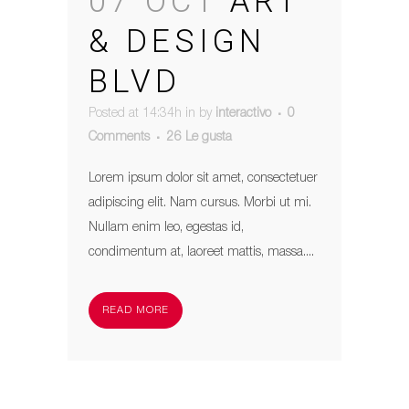
07 OCT
ART
& DESIGN
BLVD
Posted at 14:34h
in
by
interactivo
0
Comments
26
Le gusta
Lorem ipsum dolor sit amet, consectetuer
adipiscing elit. Nam cursus. Morbi ut mi.
Nullam enim leo, egestas id,
condimentum at, laoreet mattis, massa....
READ MORE