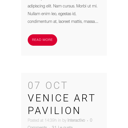
adipiscing elit. Nam cursus. Morbi ut mi.
Nullam enim leo, egestas id,
condimentum at, laoreet mattis, massa....
READ MORE
07 OCT
VENICE ART
PAVILION
Posted at 14:39h
in
by
interactivo
0