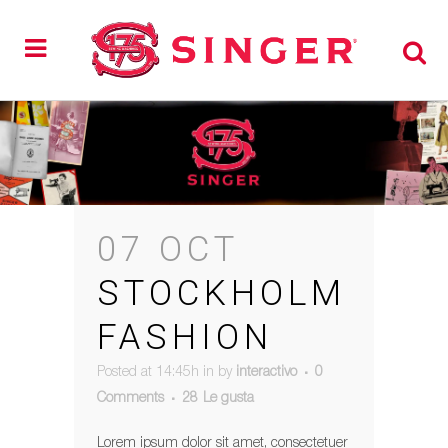
07 OCT
STOCKHOLM
FASHION
Posted at 14:45h
in
by
interactivo
0
Comments
28
Le gusta
Lorem ipsum dolor sit amet, consectetuer