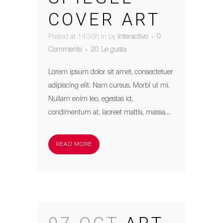
COVER ART
Posted at 14:36h
in
by
interactivo
0
Comments
20
Le gusta
Lorem ipsum dolor sit amet, consectetuer
adipiscing elit. Nam cursus. Morbi ut mi.
Nullam enim leo, egestas id,
condimentum at, laoreet mattis, massa....
READ MORE