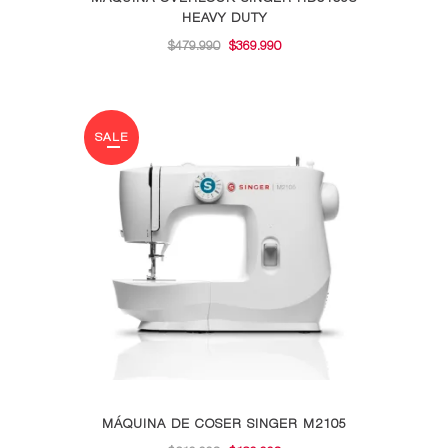
HEAVY DUTY
EL
EL
$
479.990
$
369.990
PRECIO
PRECIO
ORIGINAL
ACTUAL
ERA:
ES:
SALE
$479.990.
$369.990.
MÁQUINA DE COSER SINGER M2105