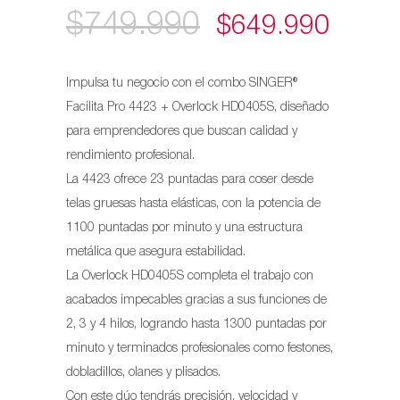
$
749.990
EL
EL
$
649.990
PRECIO
PREC
Impulsa tu negocio con el combo SINGER®
ORIGINAL
ACTU
Facilita Pro 4423 + Overlock HD0405S, diseñado
para emprendedores que buscan calidad y
ERA:
ES:
rendimiento profesional.
$749.990.
$649.
La 4423 ofrece 23 puntadas para coser desde
telas gruesas hasta elásticas, con la potencia de
1100 puntadas por minuto y una estructura
metálica que asegura estabilidad.
La Overlock HD0405S completa el trabajo con
acabados impecables gracias a sus funciones de
2, 3 y 4 hilos, logrando hasta 1300 puntadas por
minuto y terminados profesionales como festones,
dobladillos, olanes y plisados.
Con este dúo tendrás precisión, velocidad y