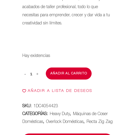
acabados de taller profesional, todo lo que
necesitas para emprender, crecer y dar vida a tu
creatividad sin límites.
Hay existencias
AÑADIR AL CARRITO
COMBO
HEAVY
AÑADIR A LISTA DE DESEOS
DUTY
SKU:
1DC4054423
FACILITA
CATEGORÍAS:
Heavy Duty
,
Máquinas de Coser
PRO
Domésticas
,
Overlock Domésticas
,
Recta Zig Zag
4423