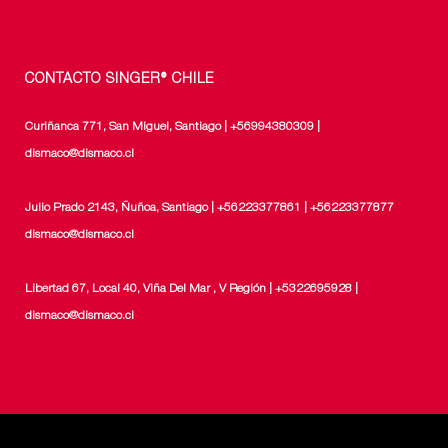
CONTACTO SINGER® CHILE
Curiñanca 771, San Miguel, Santiago | +56994380309 |
dismaco@dismaco.cl
Julio Prado 2143, Ñuñoa, Santiago | +56223377861 | +56223377877
dismaco@dismaco.cl
Libertad 67, Local 40, Viña Del Mar , V Región | +5322695928 |
dismaco@dismaco.cl