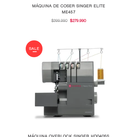
MÁQUINA DE COSER SINGER ELITE
ME457
EL
EL
$
399.990
$
279.990
PRECIO
PRECIO
ORIGINAL
ACTUAL
ERA:
ES:
SALE
$399.990.
$279.990.
MÁQUINA OVERLOCK SINGER HD0405S