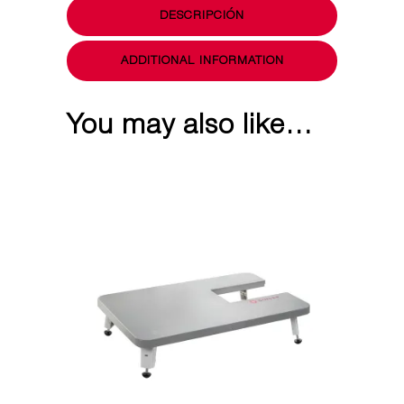
DESCRIPCIÓN
+
OVERLOCK
ADDITIONAL INFORMATION
HD0405S
quantity
You may also like…