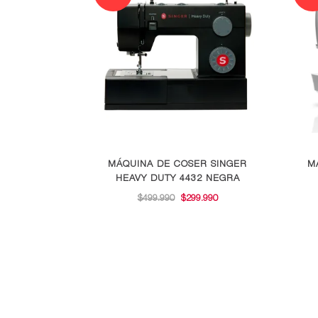
MÁQUINA DE COSER SINGER
M
HEAVY DUTY 4432 NEGRA
EL
EL
$
499.990
$
299.990
PRECIO
PRECIO
ORIGINAL
ACTUAL
ERA:
ES:
$499.990.
$299.990.