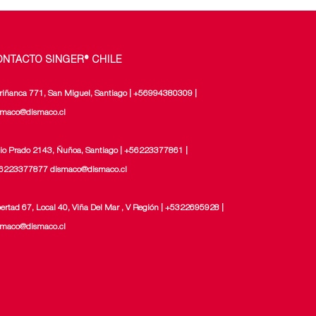
ONTACTO SINGER® CHILE
riñanca 771, San Miguel, Santiago | +56994380309 |
smaco@dismaco.cl
lio Prado 2143, Ñuñoa, Santiago | +56223377861 |
6223377877 dismaco@dismaco.cl
bertad 67, Local 40, Viña Del Mar , V Región | +5322695928 |
smaco@dismaco.cl