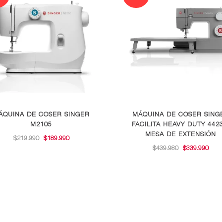
ÁQUINA DE COSER SINGER
MÁQUINA DE COSER SING
M2105
FACILITA HEAVY DUTY 442
MESA DE EXTENSIÓN
EL
EL
$
219.990
$
189.990
EL
EL
$
439.980
$
339.990
PRECIO
PRECIO
PRECIO
PRE
ORIGINAL
ACTUAL
ORIGINAL
ACT
ERA:
ES:
ERA:
ES:
$219.990.
$189.990.
$439.980.
$339