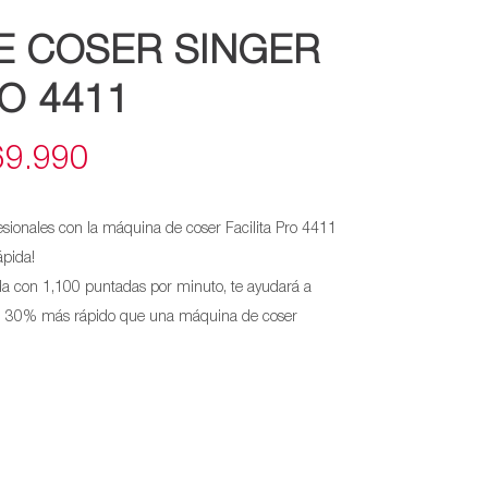
E COSER SINGER
RO 4411
EL
69.990
ECIO
PRECIO
esionales con la máquina de coser Facilita Pro 4411
IGINAL
ACTUAL
pida!
da con 1,100 puntadas por minuto, te ayudará a
A:
ES:
 un 30% más rápido que una máquina de coser
9.990.
$269.990.