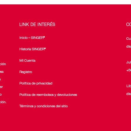
LINK DE INTERÉS
C
Inicio – SINGER®
Cu
di
Historia SINGER®
Mi Cuenta
Ju
ción
+5
esa
Registro
s
Política de privacidad
Li
er
di
o
Política de reembolsos y devoluciones
ción.
Términos y condiciones del sitio