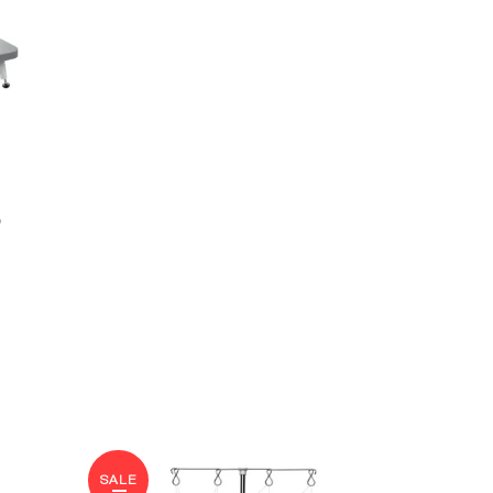
D
SALE