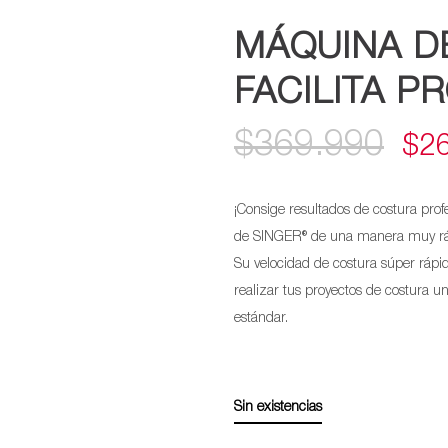
MÁQUINA D
FACILITA P
$
369.990
EL
$
2
PR
¡Consige resultados de costura prof
OR
de SINGER® de una manera muy rá
Su velocidad de costura súper rápi
ER
realizar tus proyectos de costura
$36
estándar.
Sin existencias