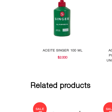
ACEITE SINGER 100 ML
A
P
$
2.000
UN
Related products
SALE
SA