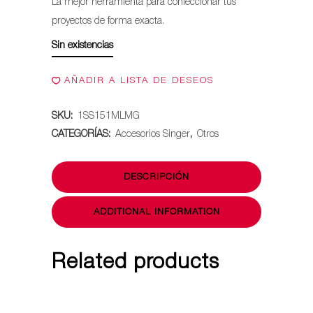
La mejor herramienta para confeccionar tus
ORIGINAL
ACTU
proyectos de forma exacta.
ERA:
ES:
Sin existencias
$419.990.
$249.
AÑADIR A LISTA DE DESEOS
SKU:
1SS151MLMG
CATEGORÍAS:
Accesorios Singer
,
Otros
DESCRIPCIÓN
ADDITIONAL INFORMATION
Related products