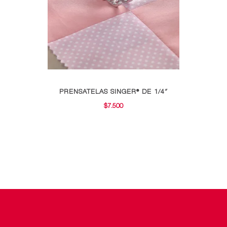
en
la
página
de
producto
PRENSATELAS SINGER® DE 1/4″
$
7.500