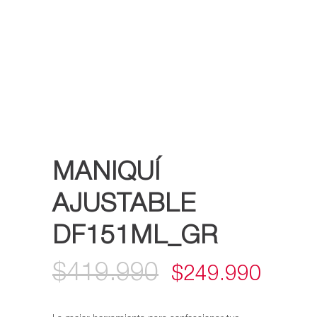
MANIQUÍ
AJUSTABLE
DF151ML_GR
$
419.990
EL
EL
$
249.990
PRECIO
PREC