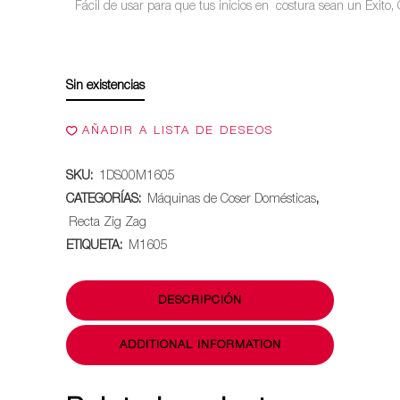
Fácil de usar para que tus inicios en costura sean un Éxito,
ORIGINAL
ACTU
ERA:
ES:
Sin existencias
$199.990.
$179.
AÑADIR A LISTA DE DESEOS
SKU:
1DS00M1605
CATEGORÍAS:
Máquinas de Coser Domésticas
,
Recta Zig Zag
ETIQUETA:
M1605
DESCRIPCIÓN
ADDITIONAL INFORMATION