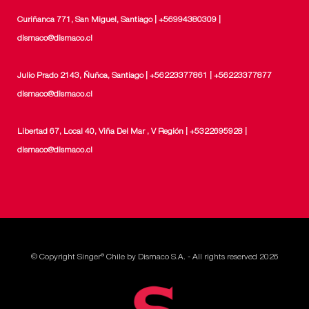
Curiñanca 771, San Miguel, Santiago | +56994380309 |
dismaco@dismaco.cl
Julio Prado 2143, Ñuñoa, Santiago | +56223377861 | +56223377877
dismaco@dismaco.cl
Libertad 67, Local 40, Viña Del Mar , V Región | +5322695928 |
dismaco@dismaco.cl
© Copyright Singer® Chile by Dismaco S.A. - All rights reserved 2026