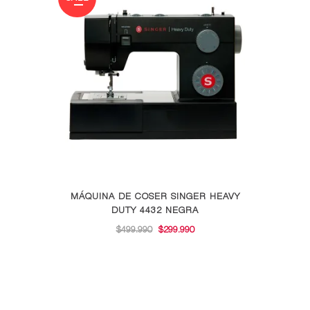
$229.990.
$199.990.
MÁQUINA DE COSER SINGER HEAVY
DUTY 4432 NEGRA
EL
EL
$
499.990
$
299.990
PRECIO
PRECIO
ORIGINAL
ACTUAL
ERA:
ES:
$499.990.
$299.990.