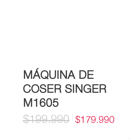
MÁQUINA DE
COSER SINGER
M1605
$
199.990
EL
EL
$
179.990
PRECIO
PREC