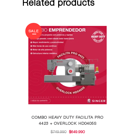
Related products
SALE
COMBO HEAVY DUTY FACILITA PRO
4423 + OVERLOCK HD0405S
EL
EL
$
749.990
$
649.990