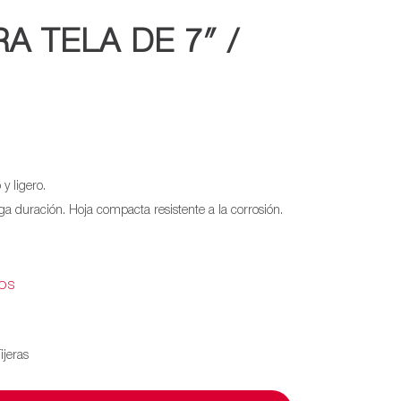
A TELA DE 7″ /
y ligero.
rga duración. Hoja compacta resistente a la corrosión.
EOS
ijeras