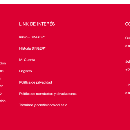
página
página
de
de
producto
producto
LINK DE INTERÉS
C
Inicio – SINGER®
Cu
di
Historia SINGER®
Mi Cuenta
Ju
ción
+5
esa
Registro
s
Política de privacidad
Li
er
di
o
Política de reembolsos y devoluciones
ción.
Términos y condiciones del sitio