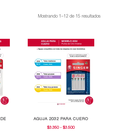
Ordenado
Mostrando 1–12 de 15 resultados
por
popularidad
Este
 DE
AGUJA 2032 PARA CUERO
producto
RANGO
$
3.350
-
$
3.500
tiene
GO
DE