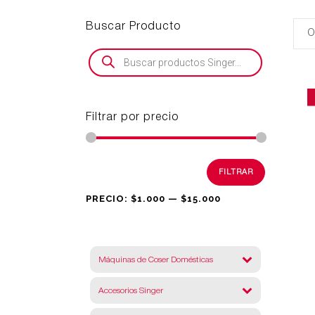
Buscar Producto
Búsqueda
de
productos
Filtrar por precio
Precio
Precio
FILTRAR
mínimo
máximo
PRECIO:
$1.000
—
$15.000
Máquinas de Coser Domésticas
Accesorios Singer