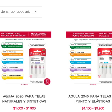
Ordenar por popularidad
Este
Este
AGUJA 2020 PARA TELAS
AGUJA 2045 PARA TELAS
producto
producto
NATURALES Y SINTETICAS
PUNTO Y ELÁSTICAS
tiene
tiene
RANGO
RAN
$
1.000
-
$
1.900
$
1.100
-
$
3.900