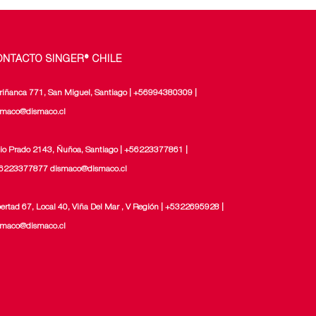
página
de
producto
ONTACTO SINGER® CHILE
riñanca 771, San Miguel, Santiago | +56994380309 |
smaco@dismaco.cl
lio Prado 2143, Ñuñoa, Santiago | +56223377861 |
6223377877 dismaco@dismaco.cl
bertad 67, Local 40, Viña Del Mar , V Región | +5322695928 |
smaco@dismaco.cl