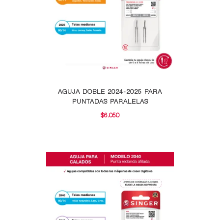
elegir
en
la
página
de
producto
Este
AGUJA DOBLE 2024-2025 PARA
producto
PUNTADAS PARALELAS
tiene
$
6.050
múltiples
variantes.
Las
opciones
se
pueden
elegir
en