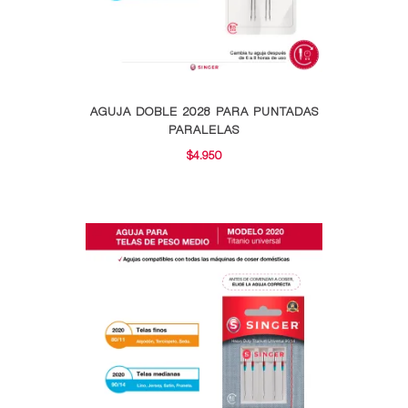
página
de
producto
Este
AGUJA DOBLE 2028 PARA PUNTADAS
producto
PARALELAS
tiene
$
4.950
múltiples
variantes.
Las
opciones
se
pueden
elegir
en
la
página