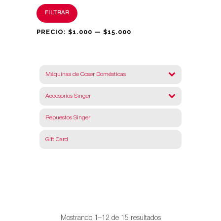
Precio
Precio
FILTRAR
mínimo
máximo
PRECIO:
$1.000
—
$15.000
Máquinas de Coser Domésticas
Accesorios Singer
Repuestos Singer
Gift Card
Ordenado
Mostrando 1–12 de 15 resultados