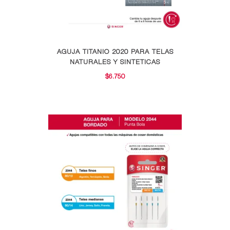
de
producto
Este
AGUJA TITANIO 2020 PARA TELAS
producto
NATURALES Y SINTETICAS
tiene
$
6.750
múltiples
variantes.
Las
opciones
se
pueden
elegir
en
la
página
de