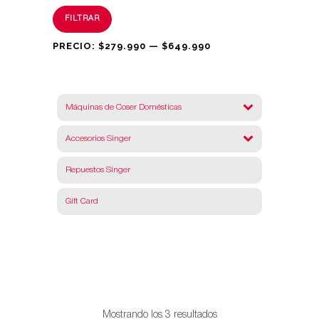
Precio
Precio
FILTRAR
mínimo
máximo
PRECIO:
$279.990
—
$649.990
Máquinas de Coser Domésticas
Accesorios Singer
Repuestos Singer
Gift Card
Ordenado
Mostrando los 3 resultados