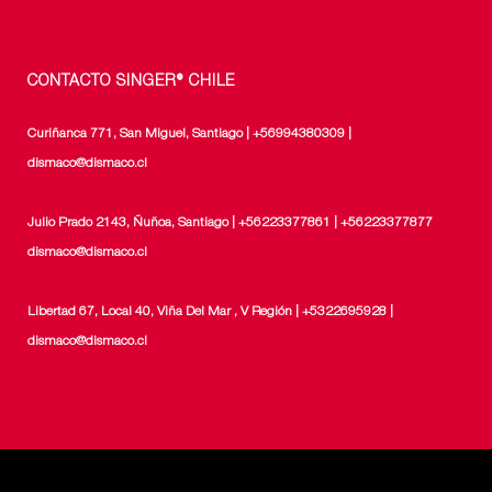
CONTACTO SINGER® CHILE
Curiñanca 771, San Miguel, Santiago | +56994380309 |
dismaco@dismaco.cl
Julio Prado 2143, Ñuñoa, Santiago | +56223377861 | +56223377877
dismaco@dismaco.cl
Libertad 67, Local 40, Viña Del Mar , V Región | +5322695928 |
dismaco@dismaco.cl