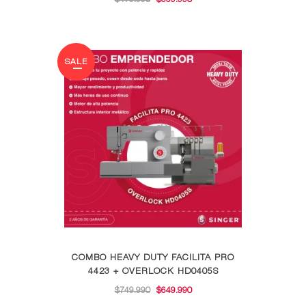
PRECIO
PRECIO
ORIGINAL
ACTUAL
ERA:
ES:
SALE
$479.990.
$369.990.
COMBO HEAVY DUTY FACILITA PRO
4423 + OVERLOCK HD0405S
EL
EL
$
749.990
$
649.990