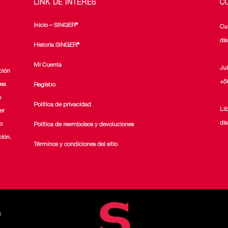
LINK DE INTERÉS
C
Inicio – SINGER®
Cu
di
Historia SINGER®
Mi Cuenta
Ju
ción
+5
esa
Registro
s
Política de privacidad
Li
er
di
o
Política de reembolsos y devoluciones
ción.
Términos y condiciones del sitio
d