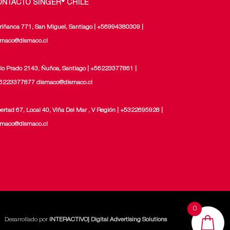
ONTACTO SINGER® CHILE
riñanca 771, San Miguel, Santiago | +56994380309 |
smaco@dismaco.cl
lio Prado 2143, Ñuñoa, Santiago | +56223377861 |
6223377877 dismaco@dismaco.cl
bertad 67, Local 40, Viña Del Mar , V Región | +5322695928 |
smaco@dismaco.cl
0
Desarrollado por
INTERACTIVO] Digital Advertising Solutions