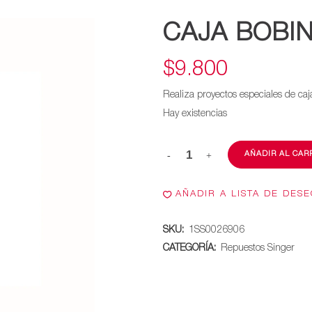
CAJA BOBI
$
9.800
Realiza proyectos especiales de ca
Hay existencias
AÑADIR AL CAR
Caja
bobina
AÑADIR A LISTA DE DES
metálica
SKU:
1SS0026906
cantidad
CATEGORÍA:
Repuestos Singer