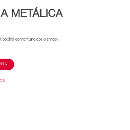
NA METÁLICA
ja bobina como fruncidos o smock.
RITO
EOS