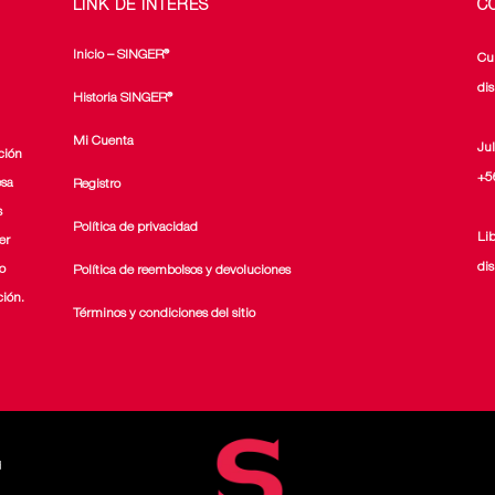
LINK DE INTERÉS
C
Inicio – SINGER®
Cu
di
Historia SINGER®
Mi Cuenta
Ju
ción
+5
esa
Registro
s
Política de privacidad
Li
er
di
o
Política de reembolsos y devoluciones
ción.
Términos y condiciones del sitio
d