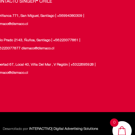
ONTACTO SINGER® CHILE
riñanca 771, San Miguel, Santiago | +56994380309 |
smaco@dismaco.cl
lio Prado 2143, Ñuñoa, Santiago | +56223377861 |
6223377877 dismaco@dismaco.cl
bertad 67, Local 40, Viña Del Mar , V Región | +5322695928 |
smaco@dismaco.cl
0
Desarrollado por
INTERACTIVO] Digital Advertising Solutions