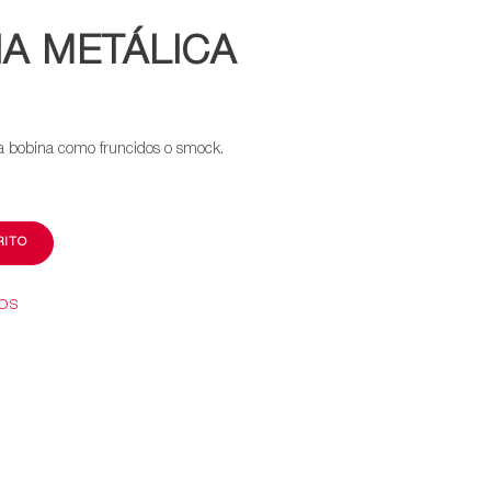
NA METÁLICA
ja bobina como fruncidos o smock.
RITO
EOS