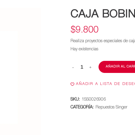
CAJA BOBI
$
9.800
Realiza proyectos especiales de ca
Hay existencias
AÑADIR AL CAR
Caja
bobina
AÑADIR A LISTA DE DES
metálica
SKU:
1SS0026906
cantidad
CATEGORÍA:
Repuestos Singer