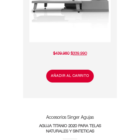
EL
EL
$
439.980
$
339.990
PRECIO
PRECIO
ORIGINAL
ACTUAL
ERA:
ES:
$439.980.
$339.990.
AÑADIR AL CARRITO
Accesorios Singer
Agujas
AGUJA TITANIO 2020 PARA TELAS
NATURALES Y SINTETICAS