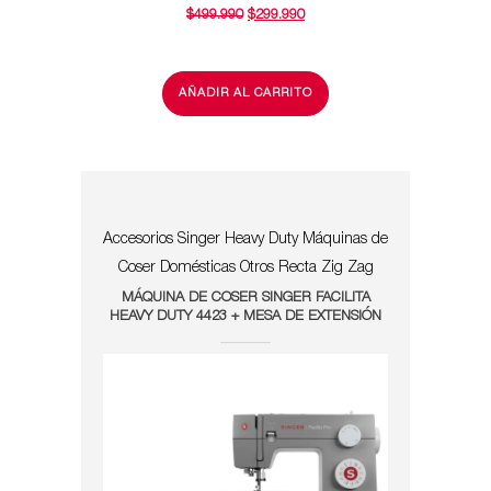
EL
EL
$
499.990
$
299.990
PRECIO
PRECIO
ORIGINAL
ACTUAL
ERA:
ES:
$499.990.
$299.990.
AÑADIR AL CARRITO
Accesorios Singer
Heavy Duty
Máquinas de
Coser Domésticas
Otros
Recta Zig Zag
MÁQUINA DE COSER SINGER FACILITA
HEAVY DUTY 4423 + MESA DE EXTENSIÓN