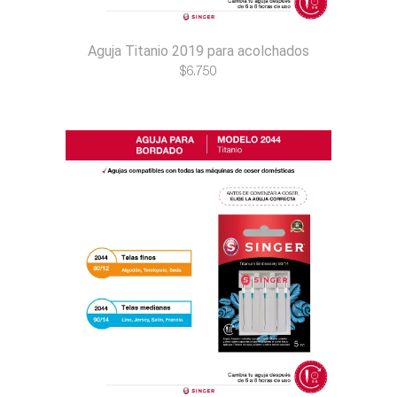
Aguja Titanio 2019 para acolchados
$
6.750