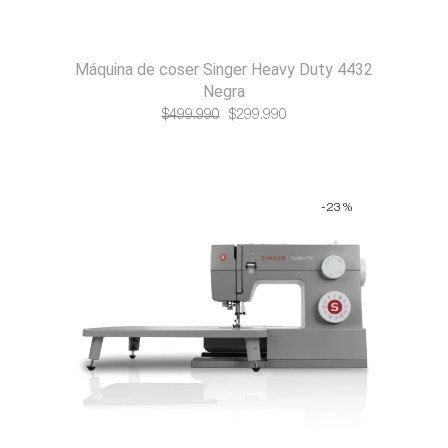
Máquina de coser Singer Heavy Duty 4432
Negra
El
El
$
499.990
$
299.990
precio
precio
original
actual
era:
es:
-23%
$499.990.
$299.990.