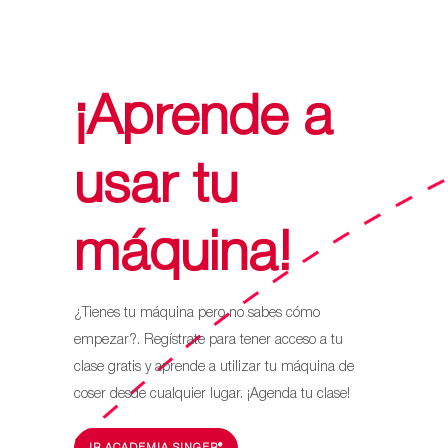
$419.990.
$279.990.
¡Aprende a
usar tu
máquina!
¿Tienes tu máquina pero no sabes cómo
empezar?. Regístrate para tener acceso a tu
clase gratis y aprende a utilizar tu máquina de
coser desde cualquier lugar. ¡Agenda tu clase!
IR ACADEMIA SINGER®