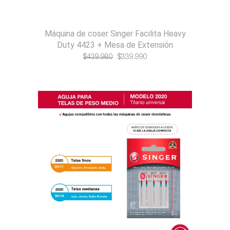
Máquina de coser Singer Facilita Heavy
Duty 4423 + Mesa de Extensión
El
El
$
439.980
$
339.990
precio
precio
original
actual
era:
es:
$439.980.
$339.990.