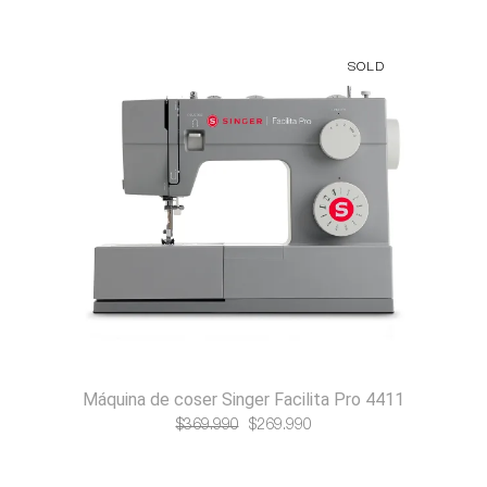
original
actual
era:
es:
SOLD
$749.990.
$649.990.
Máquina de coser Singer Facilita Pro 4411
El
El
$
369.990
$
269.990
precio
precio
original
actual