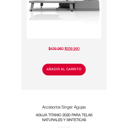
EL
EL
$
439.980
$
339.990
PRECIO
PRECIO
ORIGINAL
ACTUAL
ERA:
ES:
$439.980.
$339.990.
AÑADIR AL CARRITO
Accesorios Singer
Agujas
AGUJA TITANIO 2020 PARA TELAS
NATURALES Y SINTETICAS