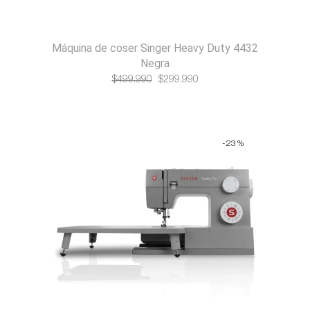
Máquina de coser Singer Heavy Duty 4432
Negra
El
El
$
499.990
$
299.990
precio
precio
original
actual
era:
es:
-23%
$499.990.
$299.990.