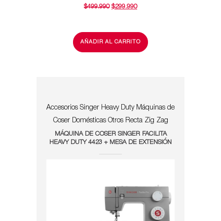
EL
EL
$
499.990
$
299.990
PRECIO
PRECIO
ORIGINAL
ACTUAL
ERA:
ES:
$499.990.
$299.990.
AÑADIR AL CARRITO
Accesorios Singer
Heavy Duty
Máquinas de
Coser Domésticas
Otros
Recta Zig Zag
MÁQUINA DE COSER SINGER FACILITA
HEAVY DUTY 4423 + MESA DE EXTENSIÓN