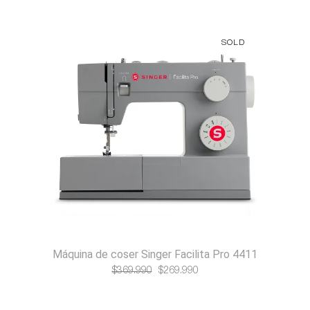
original
actual
era:
es:
SOLD
$749.990.
$649.990.
Máquina de coser Singer Facilita Pro 4411
El
El
$
369.990
$
269.990
precio
precio
original
actual