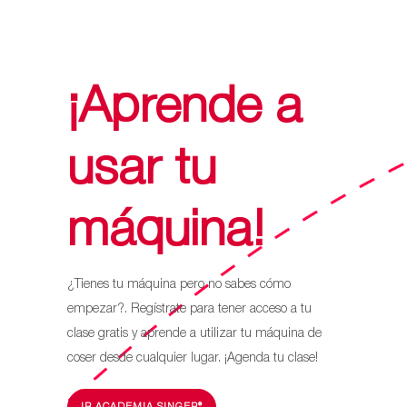
$419.990.
$279.990.
¡Aprende a
usar tu
máquina!
¿Tienes tu máquina pero no sabes cómo
empezar?. Regístrate para tener acceso a tu
clase gratis y aprende a utilizar tu máquina de
coser desde cualquier lugar. ¡Agenda tu clase!
IR ACADEMIA SINGER®