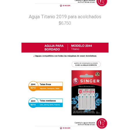
Aguja Titanio 2019 para acolchados
$
6.750