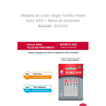
Máquina de coser Singer Facilita Heavy
Duty 4423 + Mesa de Extensión
El
El
$
439.980
$
339.990
precio
precio
original
actual
era:
es:
$439.980.
$339.990.