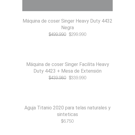
Máquina de coser Singer Heavy Duty 4432
Negra
El
El
$
499.990
$
299.990
precio
precio
original
actual
era:
es:
Máquina de coser Singer Facilita Heavy
$499.990.
$299.990.
Duty 4423 + Mesa de Extensión
El
El
$
439.980
$
339.990
-23%
precio
precio
original
actual
era:
es:
Aguja Titanio 2020 para telas naturales y
$439.980.
$339.990.
sinteticas
$
6.750