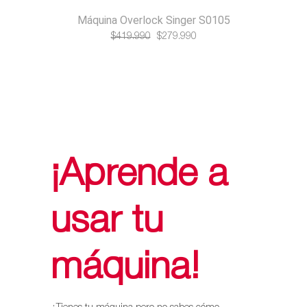
Máquina Overlock Singer S0105
El
El
$
419.990
$
279.990
precio
precio
original
actual
era:
es:
$419.990.
$279.990.
¡Aprende a
usar tu
máquina!