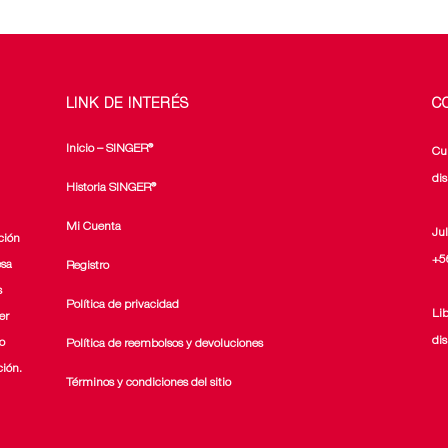
la
la
página
página
de
de
producto
producto
LINK DE INTERÉS
C
Inicio – SINGER®
Cu
di
Historia SINGER®
Mi Cuenta
Ju
ción
+5
esa
Registro
s
Política de privacidad
Li
er
di
o
Política de reembolsos y devoluciones
ción.
Términos y condiciones del sitio