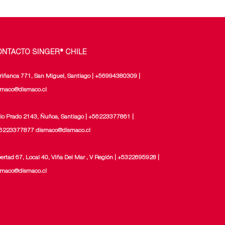
ONTACTO SINGER® CHILE
riñanca 771, San Miguel, Santiago | +56994380309 |
smaco@dismaco.cl
lio Prado 2143, Ñuñoa, Santiago | +56223377861 |
6223377877 dismaco@dismaco.cl
bertad 67, Local 40, Viña Del Mar , V Región | +5322695928 |
smaco@dismaco.cl