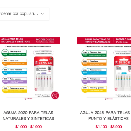
Ordenar por popularidad
Este
Este
AGUJA 2020 PARA TELAS
AGUJA 2045 PARA TELAS
producto
producto
NATURALES Y SINTETICAS
PUNTO Y ELÁSTICAS
tiene
tiene
RANGO
RAN
$
1.000
-
$
1.900
$
1.100
-
$
3.900