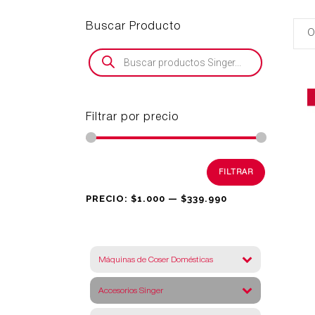
Buscar Producto
Búsqueda
de
productos
Filtrar por precio
Precio
Precio
FILTRAR
mínimo
máximo
PRECIO:
$1.000
—
$339.990
Máquinas de Coser Domésticas
Accesorios Singer