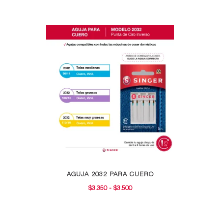
Este
AGUJA 2032 PARA CUERO
producto
RANGO
$
3.350
-
$
3.500
tiene
DE
múltiples
PRECIOS:
variantes.