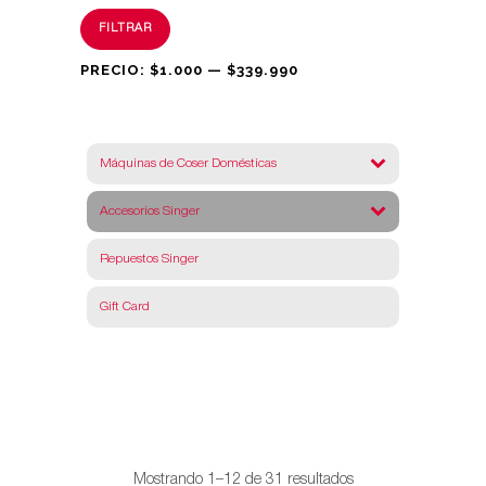
Precio
Precio
FILTRAR
mínimo
máximo
PRECIO:
$1.000
—
$339.990
Máquinas de Coser Domésticas
Accesorios Singer
Repuestos Singer
Gift Card
Ordenado
Mostrando 1–12 de 31 resultados