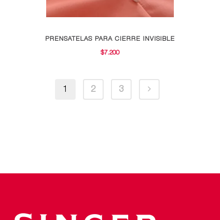
producto
PRENSATELAS PARA CIERRE INVISIBLE
$
7.200
1
2
3