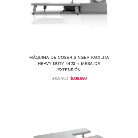
elegir
en
la
página
de
producto
MÁQUINA DE COSER SINGER FACILITA
HEAVY DUTY 4423 + MESA DE
EXTENSIÓN
EL
EL
$
439.980
$
339.990
PRECIO
PRECIO
ORIGINAL
ACTUAL
ERA:
ES:
$439.980.
$339.990.