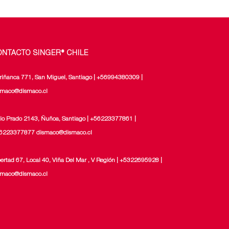
ONTACTO SINGER® CHILE
riñanca 771, San Miguel, Santiago | +56994380309 |
smaco@dismaco.cl
lio Prado 2143, Ñuñoa, Santiago | +56223377861 |
6223377877 dismaco@dismaco.cl
bertad 67, Local 40, Viña Del Mar , V Región | +5322695928 |
smaco@dismaco.cl