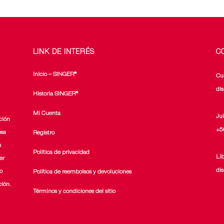
la
la
página
página
de
de
producto
producto
LINK DE INTERÉS
C
Inicio – SINGER®
Cu
di
Historia SINGER®
Mi Cuenta
Ju
ción
+5
esa
Registro
s
Política de privacidad
Li
er
di
o
Política de reembolsos y devoluciones
ción.
Términos y condiciones del sitio