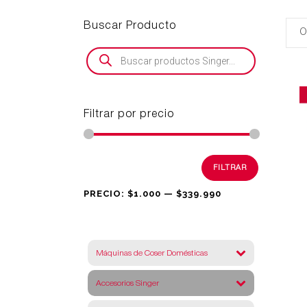
Buscar Producto
Búsqueda
de
productos
Filtrar por precio
Precio
Precio
FILTRAR
mínimo
máximo
PRECIO:
$1.000
—
$339.990
Máquinas de Coser Domésticas
Accesorios Singer