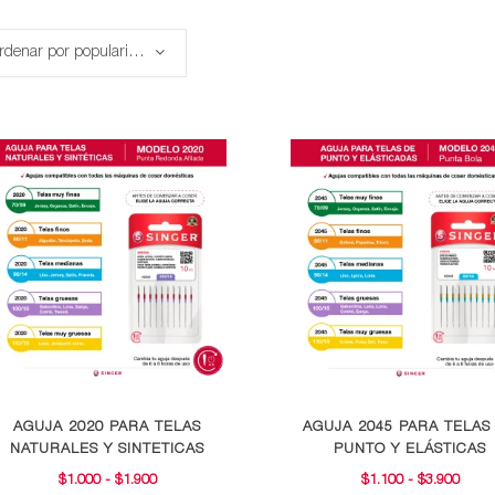
Ordenar por popularidad
Este
Este
AGUJA 2020 PARA TELAS
AGUJA 2045 PARA TELAS
producto
producto
NATURALES Y SINTETICAS
PUNTO Y ELÁSTICAS
tiene
tiene
RANGO
RAN
$
1.000
-
$
1.900
$
1.100
-
$
3.900