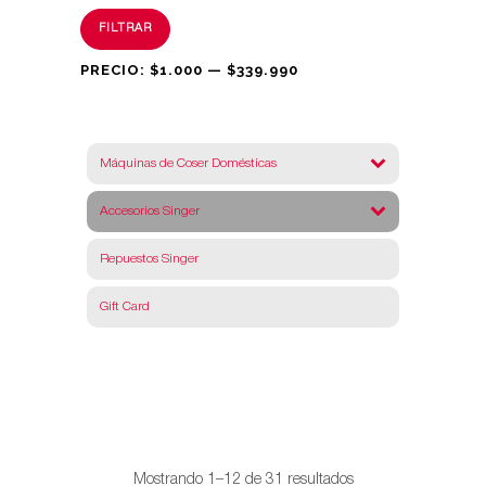
Precio
Precio
FILTRAR
mínimo
máximo
PRECIO:
$1.000
—
$339.990
Máquinas de Coser Domésticas
Accesorios Singer
Repuestos Singer
Gift Card
Ordenado
Mostrando 1–12 de 31 resultados