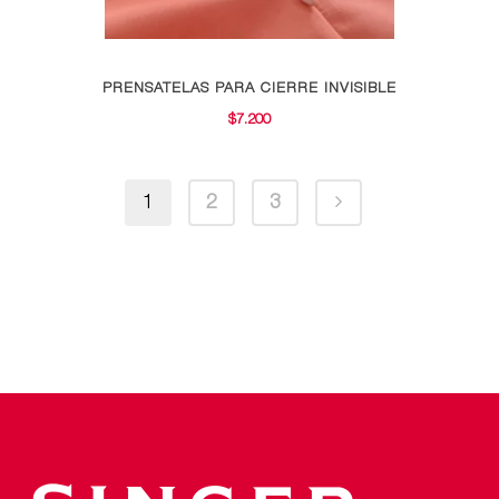
producto
PRENSATELAS PARA CIERRE INVISIBLE
$
7.200
1
2
3