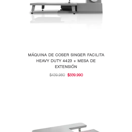
elegir
en
la
página
de
producto
MÁQUINA DE COSER SINGER FACILITA
HEAVY DUTY 4423 + MESA DE
EXTENSIÓN
EL
EL
$
439.980
$
339.990
PRECIO
PRECIO
ORIGINAL
ACTUAL
ERA:
ES:
$439.980.
$339.990.