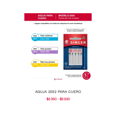
Este
AGUJA 2032 PARA CUERO
producto
RANGO
$
3.350
-
$
3.500
tiene
DE
múltiples
PRECIOS:
variantes.