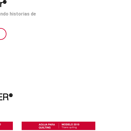
r®
endo historias de
ER®