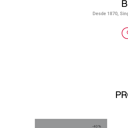
B
Desde 1870, Sing
Bús
de
pro
PR
-40%