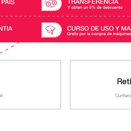
Ret
it
Curiñanc