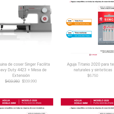
ina de coser Singer Facilita
Aguja Titanio 2020 para te
avy Duty 4423 + Mesa de
naturales y sinteticas
Extensión
$
6.750
El
El
$
439.980
$
339.990
precio
precio
original
actual
era:
es:
$439.980.
$339.990.