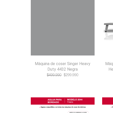
Máquina de coser Singer Heavy
Máqu
Duty 4432 Negra
He
El
El
$
499.990
$
299.990
precio
precio
original
actual
era:
es:
$499.990.
$299.990.