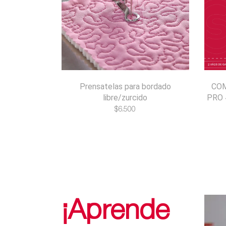
Prensatelas para bordado
COM
libre/zurcido
PRO 
$
6.500
¡Aprende