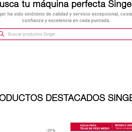
usca tu máquina perfecta Singe
er ha sido sinónimo de calidad y servicio excepcional, cosi
confianza y excelencia en cada puntada.
queda
ductos
ODUCTOS DESTACADOS SING
-23%