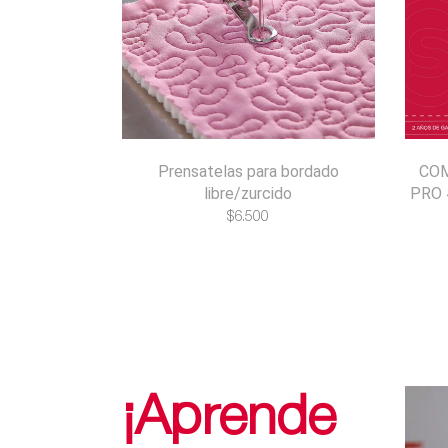
Prensatelas para bordado
COM
libre/zurcido
PRO 
$
6.500
¡Aprende