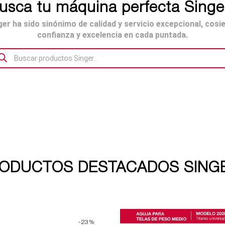
usca tu máquina perfecta Singe
er ha sido sinónimo de calidad y servicio excepcional, cosi
confianza y excelencia en cada puntada.
queda
ductos
ODUCTOS DESTACADOS SING
-23%