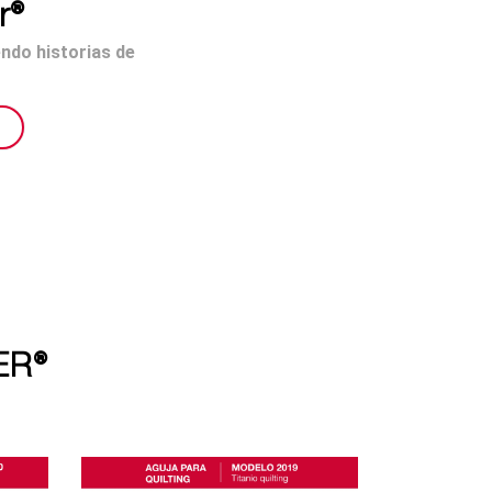
r®
endo historias de
ER®