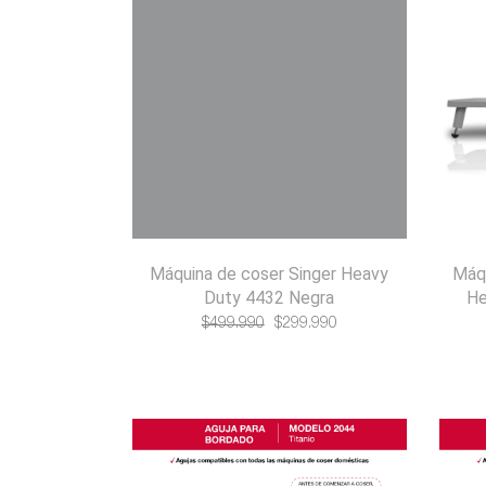
Máquina de coser Singer Heavy
Máqu
Duty 4432 Negra
He
El
El
$
499.990
$
299.990
precio
precio
original
actual
era:
es:
$499.990.
$299.990.