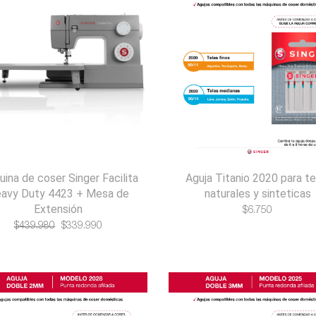
ina de coser Singer Facilita
Aguja Titanio 2020 para te
avy Duty 4423 + Mesa de
naturales y sinteticas
Extensión
$
6.750
El
El
$
439.980
$
339.990
precio
precio
original
actual
era:
es:
$439.980.
$339.990.