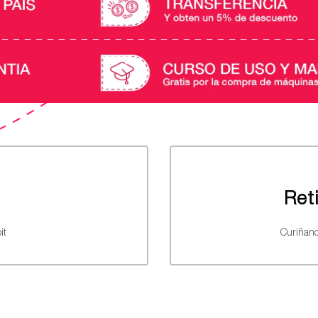
Ret
it
Curiñanc