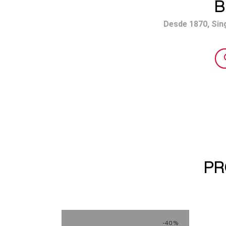
B
Desde 1870, Sing
Bús
de
pro
PR
-40%